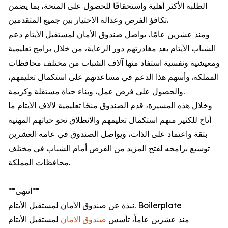
الطلبة الأكثر أهلية واستحقاقًا للحصول على المنحة، بما يضمن
تكافؤ الفرص وعدالة الاختيار بين جميع المتقدمين.
ومنذ عشرين عامًا، يواصل صندوق الأمان لمستقبل الأيتام دعم
الشباب الأيتام بعد مغادرتهم دور الرعاية، من خلال برامج تعليمية
ومعيشية ونفسية استفاد منها آلاف الشباب من مختلف محافظات
المملكة. وأسهم هذا الدعم في مساعدتهم على استكمال تعليمهم،
والحصول على فرص عمل، وبناء حياة مستقلة وكريمة.
وخلال هذه المسيرة، قدم الصندوق منحًا تعليمية لآلاف الأيتام ما
أتاح للكثير منهم استكمال تعليمهم والانطلاق نحو حياتهم المهنية
بثقة واعتماد على الذات، ويواصل الصندوق في عامه العشرين
توسيع برامجه لفتح المزيد من الفرص أمام الشباب في مختلف
محافظات المملكة.
**انتهى**
نبذة عن صندوق الأمان لمستقبل الأيتام. Boilerplate
منذ عشرين عاماً، تأسس
صندوق الامان
لمستقبل الأيتام