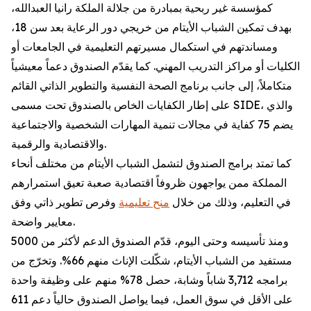
كمؤسسة غير ربحية بمبادرة من جلالة الملكة رانيا العبدالله،
بهدف تمكين الشباب الأيتام من خريجي دور الرعاية بعد سن 18،
ومساندتهم في استكمال مسيرتهم التعليمية في الجامعات أو
الكليات أو مراكز التدريب المهني. كما يقدّم الصندوق دعماً معيشياً
متكاملاً، إلى جانب برنامج الصحة النفسية والتطوير الذاتي القائم
على إطار الكفايات الخاص بالصندوق تحت مسمى SIDE، والذي
يضم 75 كفاية في مجالات تنمية المهارات الشخصية والاجتماعية
والاقتصادية والرقمية.
كما تمتد برامج الصندوق لتشمل الشباب الأيتام من مختلف أنحاء
المملكة ممن يواجهون ظروفاً اقتصادية صعبة تعيق استمرارهم
في التعليم، وذلك من خلال
منح تعليمية
وفرص تطوير ذاتي وفق
معايير واضحة.
ومنذ تأسيسه وحتى اليوم، قدّم الصندوق الدعم لأكثر من 5000
مستفيد من الشباب الأيتام، شكّلت الإناث منهم 66%. وتخرّج من
برامجه 3,712 شاباً وشابة، حصل 78% منهم على وظيفة واحدة
على الأقل في سوق العمل، فيما يواصل الصندوق حالياً دعم 611