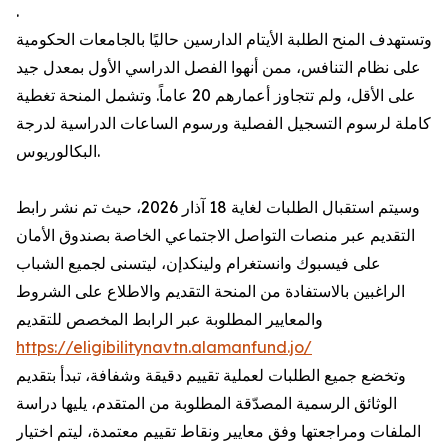
.
وتستهدف المنح الطلبة الأيتام الدارسين حاليًا بالجامعات الحكومية
على نظام التنافس، ممن أنهوا الفصل الدراسي الأول بمعدل جيد
على الأقل، ولم تتجاوز أعمارهم 20 عاماً. وتشمل المنحة تغطية
كاملة لرسوم التسجيل الفصلية ورسوم الساعات الدراسية لدرجة
البكالوريوس.
وسيتم استقبال الطلبات لغاية 18 آذار 2026، حيث تم نشر رابط
التقديم عبر منصات التواصل الاجتماعي الخاصة بصندوق الأمان
على فيسبوك وانستغرام ولينكدإن، ليتسنى لجميع الشباب
الراغبين بالاستفادة من المنحة التقديم والاطلاع على الشروط
والمعايير المطلوبة عبر الرابط المخصص للتقديم
https://eligibilitynavtn.alamanfund.jo/
وتخضع جميع الطلبات لعملية تقييم دقيقة وشفافة، تبدأ بتقديم
الوثائق الرسمية المصدّقة المطلوبة من المتقدم، يليها دراسة
الملفات ومراجعتها وفق معايير ونقاط تقييم معتمدة، ليتم اختيار